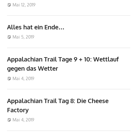
Mai 12, 2019
don_karamba
AT
Alles hat ein Ende…
Mai 5, 2019
don_karamba
AT
Appalachian Trail Tage 9 + 10: Wettlauf
gegen das Wetter
Mai 4, 2019
don_karamba
AT
Appalachian Trail Tag 8: Die Cheese
Factory
Mai 4, 2019
don_karamba
AT