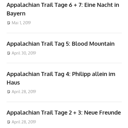
Appalachian Trail Tage 6 + 7: Eine Nacht in
Bayern
Mai 1, 2019
don_karamba
AT
Appalachian Trail Tag 5: Blood Mountain
April 30, 2019
don_karamba
AT
Appalachian Trail Tag 4: Philipp allein im
Haus
April 28, 2019
don_karamba
AT
Appalachian Trail Tage 2 + 3: Neue Freunde
April 28, 2019
don_karamba
AT