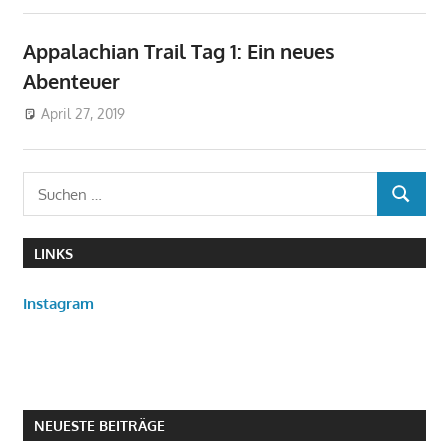
Appalachian Trail Tag 1: Ein neues
Abenteuer
April 27, 2019
don_karamba
AT
Suchen
SUCHEN
nach:
LINKS
Instagram
NEUESTE BEITRÄGE