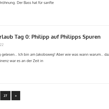
Dröhnung. Der Bass hat für sanfte
laub Tag 0: Philipp auf Philipps Spuren
022
don_karamba
Jakobsweg
tig gelesen… Ich bin am Jakobsweg! Aber wie was wann warum… daz
inenz war es an der Zeit in
mmerierung
Nächste
27
»
Beiträge