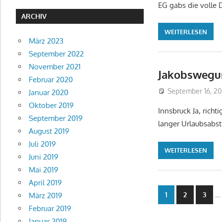
EG gabs die volle 
ARCHIV
WEITERLESEN
März 2023
September 2022
November 2021
Jakobswegur
Februar 2020
September 16, 2
Januar 2020
Oktober 2019
Innsbruck Ja, rich
September 2019
langer Urlaubsabst
August 2019
Juli 2019
WEITERLESEN
Juni 2019
Mai 2019
April 2019
Seitennu
…
1
2
3
März 2019
Februar 2019
der
Januar 2019