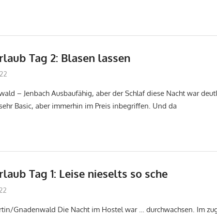
laub Tag 2: Blasen lassen
022
don_karamba
Jakobsweg
ald – Jenbach Ausbaufähig, aber der Schlaf diese Nacht war deutl
sehr Basic, aber immerhin im Preis inbegriffen. Und da
aub Tag 1: Leise nieselts so sche
022
don_karamba
Jakobsweg
artin/Gnadenwald Die Nacht im Hostel war … durchwachsen. Im zu