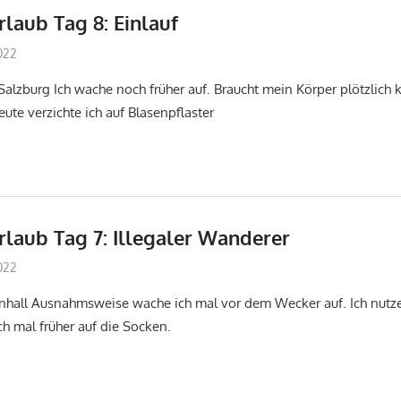
laub Tag 8: Einlauf
022
don_karamba
Jakobsweg
Salzburg Ich wache noch früher auf. Braucht mein Körper plötzlich 
eute verzichte ich auf Blasenpflaster
laub Tag 7: Illegaler Wanderer
022
don_karamba
Jakobsweg
enhall Ausnahmsweise wache ich mal vor dem Wecker auf. Ich nut
h mal früher auf die Socken.