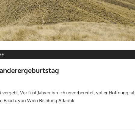
GE
Wanderergeburtstag
don_karamba
Tägliches Leben
t vergeht. Vor fünf Jahren bin ich unvorbereitet, voller Hoffnung, 
m Bauch, von Wien Richtung Atlantik