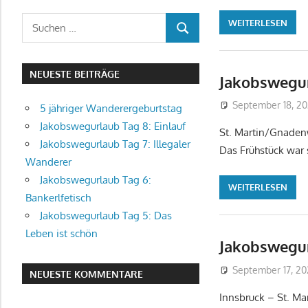
Suchen
WEITERLESEN
SUCHEN
nach:
NEUESTE BEITRÄGE
Jakobswegur
September 18, 2
5 jähriger Wanderergeburtstag
Jakobswegurlaub Tag 8: Einlauf
St. Martin/Gnadenw
Jakobswegurlaub Tag 7: Illegaler
Das Frühstück war 
Wanderer
Jakobswegurlaub Tag 6:
WEITERLESEN
Bankerlfetisch
Jakobswegurlaub Tag 5: Das
Leben ist schön
Jakobswegurl
September 17, 2
NEUESTE KOMMENTARE
Innsbruck – St. M