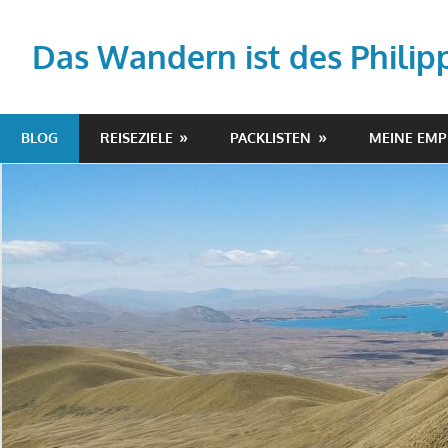
Zum
Inhalt
Das Wandern ist des Philip
springen
Your
story,
BLOG
REISEZIELE
PACKLISTEN
MEINE EM
beautifully
told
–
Created
with
WordPress
managed
by
1&1