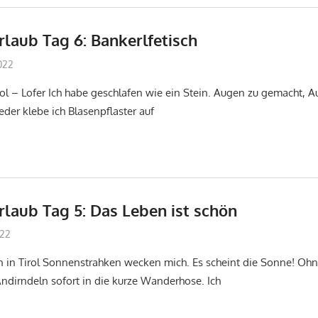
laub Tag 6: Bankerlfetisch
022
don_karamba
Jakobsweg
rol – Lofer Ich habe geschlafen wie ein Stein. Augen zu gemacht, 
der klebe ich Blasenpflaster auf
laub Tag 5: Das Leben ist schön
022
don_karamba
Jakobsweg
n in Tirol Sonnenstrahken wecken mich. Es scheint die Sonne! O
Andirndeln sofort in die kurze Wanderhose. Ich