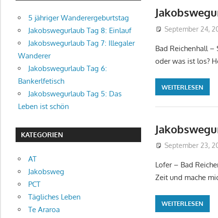
Jakobswegur
5 jähriger Wanderergeburtstag
September 24, 2
Jakobswegurlaub Tag 8: Einlauf
Jakobswegurlaub Tag 7: Illegaler
Bad Reichenhall – 
Wanderer
oder was ist los? H
Jakobswegurlaub Tag 6:
Bankerlfetisch
WEITERLESEN
Jakobswegurlaub Tag 5: Das
Leben ist schön
Jakobswegur
KATEGORIEN
September 23, 2
AT
Lofer – Bad Reich
Jakobsweg
Zeit und mache mic
PCT
Tägliches Leben
WEITERLESEN
Te Araroa