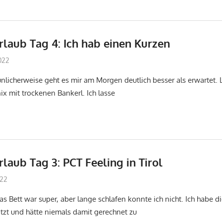
laub Tag 4: Ich hab einen Kurzen
022
don_karamba
Jakobsweg
unlicherweise geht es mir am Morgen deutlich besser als erwartet. 
ix mit trockenen Bankerl. Ich lasse
aub Tag 3: PCT Feeling in Tirol
022
don_karamba
Jakobsweg
s Bett war super, aber lange schlafen konnte ich nicht. Ich habe d
ätzt und hätte niemals damit gerechnet zu