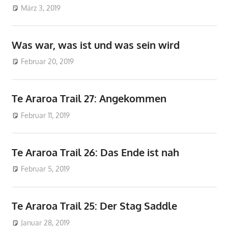
März 3, 2019
don_karamba
Te Araroa
Was war, was ist und was sein wird
Februar 20, 2019
don_karamba
Te Araroa
,
Vor der Reise
Te Araroa Trail 27: Angekommen
Februar 11, 2019
don_karamba
Te Araroa
Te Araroa Trail 26: Das Ende ist nah
Februar 5, 2019
don_karamba
Te Araroa
Te Araroa Trail 25: Der Stag Saddle
Januar 28, 2019
don_karamba
Te Araroa