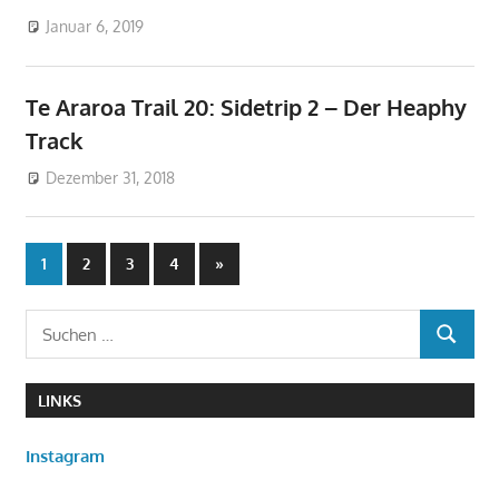
Januar 6, 2019
don_karamba
Te Araroa
Te Araroa Trail 20: Sidetrip 2 – Der Heaphy
Track
Dezember 31, 2018
don_karamba
Te Araroa
Seitennummerierung
Nächste
1
2
3
4
»
Beiträge
der
Suchen
Beiträge
SUCHEN
nach:
LINKS
Instagram