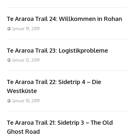
Te Araroa Trail 24: Willkommen in Rohan
Januar 19, 2019
don_karamba
Te Araroa
Te Araroa Trail 23: Logistikprobleme
Januar 12, 2019
don_karamba
Te Araroa
Te Araroa Trail 22: Sidetrip 4 – Die
Westküste
Januar 10, 2019
don_karamba
Te Araroa
Te Araroa Trail 21: Sidetrip 3 – The Old
Ghost Road