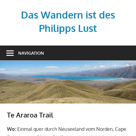
Zum
Inhalt
Das Wandern ist des
springen
Philipps Lust
Your
story,
NAVIGATION
beautifully
told
–
Created
with
WordPress
managed
by
Te Araroa Trail
1&1
Wo:
Einmal quer durch Neuseeland vom Norden, Cape