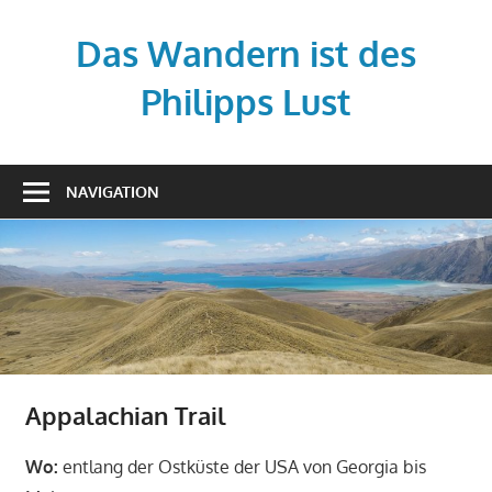
Zum
Inhalt
Das Wandern ist des
springen
Philipps Lust
Your
story,
NAVIGATION
beautifully
told
–
Created
with
WordPress
managed
by
Appalachian Trail
1&1
Wo:
entlang der Ostküste der USA von Georgia bis