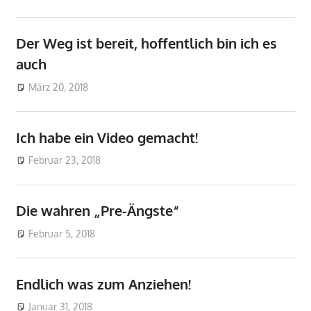
Der Weg ist bereit, hoffentlich bin ich es
auch
März 20, 2018
don_karamba
Vor der Reise
Ich habe ein Video gemacht!
Februar 23, 2018
don_karamba
Vor der Reise
Die wahren „Pre-Ängste“
Februar 5, 2018
don_karamba
Vor der Reise
Endlich was zum Anziehen!
Januar 31, 2018
don_karamba
Vor der Reise