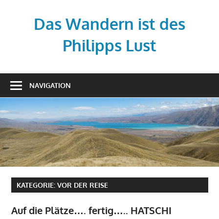
Zum
Inhalt
Das Wandern ist des
springen
Philipps Lust
Your
story,
NAVIGATION
beautifully
told
–
Created
with
WordPress
managed
by
KATEGORIE:
VOR DER REISE
1&1
Auf die Plätze…. fertig….. HATSCHI