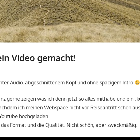
ein Video gemacht!
don_karamba
Vor der Reise
chter Audio, abgeschnittenem Kopf und ohne spacigem Intro
anz gerne zeigen was ich denn jetzt so alles mithabe und ein „k
hdem ich meinen Webspace nicht vor Reiseantritt schon ausr
 Youtube hochgeladen.
t das Format und die Qualität. Nicht schön, aber zweckmäßig.