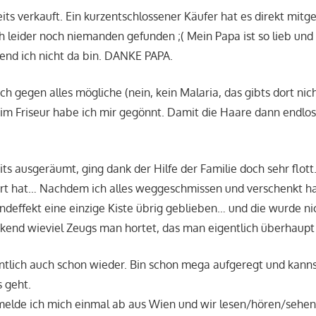
eits verkauft. Ein kurzentschlossener Käufer hat es direkt mit
 leider noch niemanden gefunden ;( Mein Papa ist so lieb un
end ich nicht da bin. DANKE PAPA.
ch gegen alles mögliche (nein, kein Malaria, das gibts dort nic
eim Friseur habe ich mir gegönnt. Damit die Haare dann endl
ts ausgeräumt, ging dank der Hilfe der Familie doch sehr flott
ert hat… Nachdem ich alles weggeschmissen und verschenkt ha
ndeffekt eine einzige Kiste übrig geblieben… und die wurde ni
ckend wieviel Zeugs man hortet, das man eigentlich überhaupt 
entlich auch schon wieder. Bin schon mega aufgeregt und kan
s geht.
melde ich mich einmal ab aus Wien und wir lesen/hören/sehen