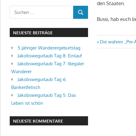
den Staaten.
Suchen
SUCHEN
nach:
Bussi, hab euch li
NEUESTE BEITRÄGE
Beitragsn
Vorheriger
Die wahren „Pre-
5 jähriger Wanderergeburtstag
Beitrag:
Jakobswegurlaub Tag 8: Einlauf
Jakobswegurlaub Tag 7: Illegaler
Wanderer
Jakobswegurlaub Tag 6:
Bankerlfetisch
Jakobswegurlaub Tag 5: Das
Leben ist schön
NEUESTE KOMMENTARE