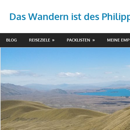
Zum
Inhalt
Das Wandern ist des Philip
springen
Your
story,
BLOG
REISEZIELE
PACKLISTEN
MEINE EM
beautifully
told
–
Created
with
WordPress
managed
by
1&1