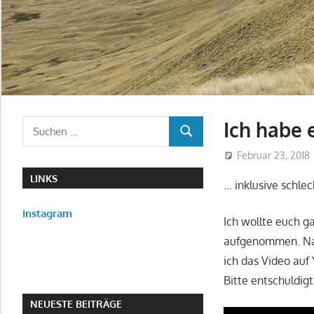
Ich habe 
Suchen
SUCHEN
nach:
Februar 23, 2018
LINKS
… inklusive schle
Instagram
Ich wollte euch g
aufgenommen. Nac
ich das Video auf
Bitte entschuldig
NEUESTE BEITRÄGE