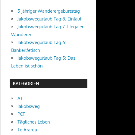
5 jähriger Wanderergeburtstag
Jakobswegurlaub Tag 8: Einlauf
Jakobswegurlaub Tag 7: Illegaler
Wanderer
Jakobswegurlaub Tag 6:
Bankerlfetisch
Jakobswegurlaub Tag 5: Das
Leben ist schön
KATEGORIEN
AT
Jakobsweg
PCT
Tägliches Leben
Te Araroa