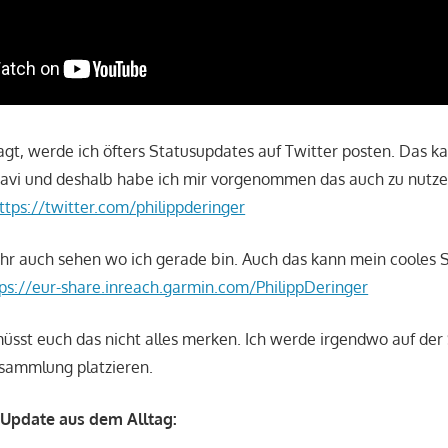
gt, werde ich öfters Statusupdates auf Twitter posten. Das k
nnavi und deshalb habe ich mir vorgenommen das auch zu nutz
ttps://twitter.com/philippderinger
r auch sehen wo ich gerade bin. Auch das kann mein cooles S
ps://eur-share.inreach.garmin.com/PhilippDeringer
müsst euch das nicht alles merken. Ich werde irgendwo auf der 
ksammlung platzieren.
 Update aus dem Alltag: