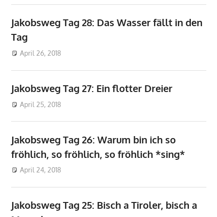
Jakobsweg Tag 28: Das Wasser fällt in den
Tag
April 26, 2018
don_karamba
Jakobsweg
Jakobsweg Tag 27: Ein flotter Dreier
April 25, 2018
don_karamba
Jakobsweg
Jakobsweg Tag 26: Warum bin ich so
fröhlich, so fröhlich, so fröhlich *sing*
April 24, 2018
don_karamba
Jakobsweg
Jakobsweg Tag 25: Bisch a Tiroler, bisch a