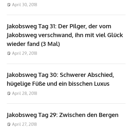
April 30, 2018
don_karamba
Jakobsweg
Jakobsweg Tag 31: Der Pilger, der vom
Jakobsweg verschwand, ihn mit viel Glück
wieder fand (3 Mal)
April 29, 2018
don_karamba
Jakobsweg
Jakobsweg Tag 30: Schwerer Abschied,
hügelige Füße und ein bisschen Luxus
April 28, 2018
don_karamba
Jakobsweg
Jakobsweg Tag 29: Zwischen den Bergen
April 27, 2018
don_karamba
Jakobsweg