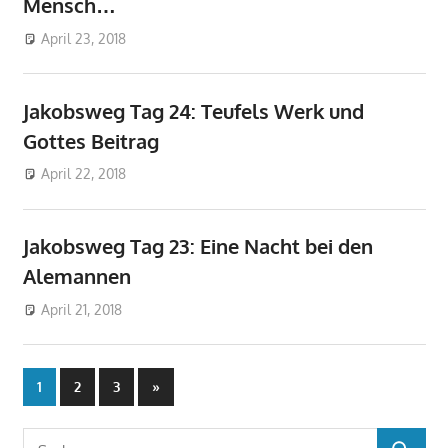
Mensch…
April 23, 2018
don_karamba
Jakobsweg
Jakobsweg Tag 24: Teufels Werk und
Gottes Beitrag
April 22, 2018
don_karamba
Jakobsweg
Jakobsweg Tag 23: Eine Nacht bei den
Alemannen
April 21, 2018
don_karamba
Jakobsweg
Seitennummerierung
Nächste
1
2
3
»
Beiträge
der
Suchen