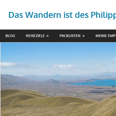
Zum
Inhalt
Das Wandern ist des Philip
springen
Your
story,
BLOG
REISEZIELE
PACKLISTEN
MEINE EM
beautifully
told
–
Created
with
WordPress
managed
by
1&1