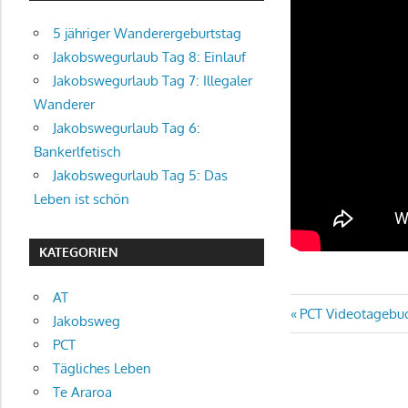
5 jähriger Wanderergeburtstag
Jakobswegurlaub Tag 8: Einlauf
Jakobswegurlaub Tag 7: Illegaler
Wanderer
Jakobswegurlaub Tag 6:
Bankerlfetisch
Jakobswegurlaub Tag 5: Das
Leben ist schön
KATEGORIEN
AT
Beitragsn
Vorheriger
PCT Videotagebu
Jakobsweg
Beitrag:
PCT
Tägliches Leben
Te Araroa