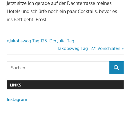
Jetzt sitze ich gerade auf der Dachterrasse meines
Hotels und schlürfe noch ein paar Cocktails, bevor es
ins Bett geht. Prost!
Beitragsnavigation
Vorheriger
Jakobsweg Tag 125: Der Julia-Tag
Beitrag:
Nächster
Jakobsweg Tag 127: Vorschlafen
Beitrag:
Suchen
SUCHEN
nach:
LINKS
Instagram