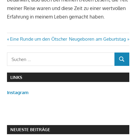
meiner Reise waren und diese Zeit zu einer wertvollen
Erfahrung in meinem Leben gemacht haben.
Beitragsnavigation
Vorheriger
Nächster
Eine Runde um den Ötscher
Neugeboren am Geburtstag
Beitrag:
Beitrag:
Suchen
SUCHEN
nach:
LINKS
Instagram
NEUESTE BEITRÄGE