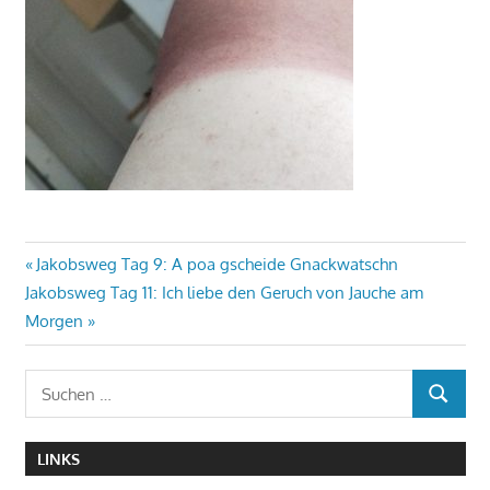
Beitragsnavigation
Vorheriger
Jakobsweg Tag 9: A poa gscheide Gnackwatschn
Nächster
Beitrag:
Jakobsweg Tag 11: Ich liebe den Geruch von Jauche am
Beitrag:
Morgen
Suchen
SUCHEN
nach:
LINKS