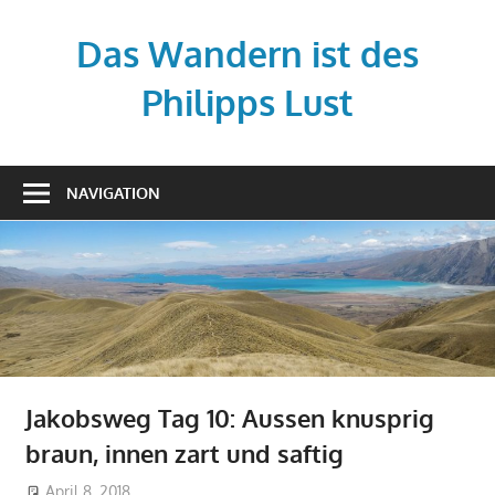
Zum
Inhalt
Das Wandern ist des
springen
Philipps Lust
Your
story,
NAVIGATION
beautifully
told
–
Created
with
WordPress
managed
by
Jakobsweg Tag 10: Aussen knusprig
1&1
braun, innen zart und saftig
April 8, 2018
don_karamba
Jakobsweg