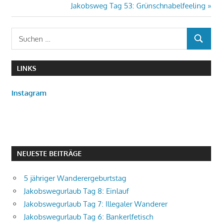
Beitrag:
Nächster
Jakobsweg Tag 53: Grünschnabelfeeling
Beitrag:
Suchen
SUCHEN
nach:
LINKS
Instagram
NEUESTE BEITRÄGE
5 jähriger Wanderergeburtstag
Jakobswegurlaub Tag 8: Einlauf
Jakobswegurlaub Tag 7: Illegaler Wanderer
Jakobswegurlaub Tag 6: Bankerlfetisch