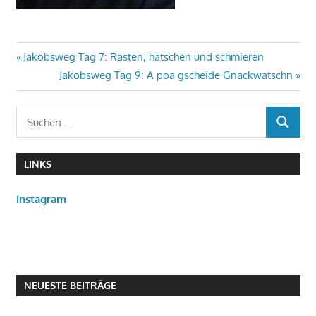
Beitragsnavigation
Vorheriger
Jakobsweg Tag 7: Rasten, hatschen und schmieren
Beitrag:
Nächster
Jakobsweg Tag 9: A poa gscheide Gnackwatschn
Beitrag:
Suchen
SUCHEN
nach:
LINKS
Instagram
NEUESTE BEITRÄGE