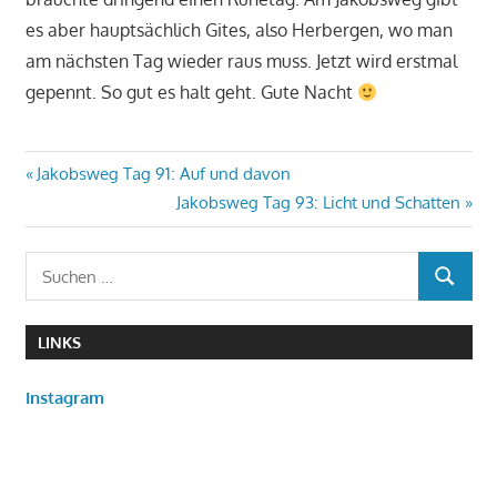
es aber hauptsächlich Gites, also Herbergen, wo man
am nächsten Tag wieder raus muss. Jetzt wird erstmal
gepennt. So gut es halt geht. Gute Nacht
Beitragsnavigation
Vorheriger
Jakobsweg Tag 91: Auf und davon
Beitrag:
Nächster
Jakobsweg Tag 93: Licht und Schatten
Beitrag:
Suchen
SUCHEN
nach:
LINKS
Instagram