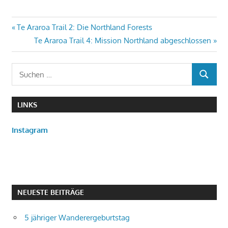
Beitragsnavigation
Vorheriger
Te Araroa Trail 2: Die Northland Forests
Beitrag:
Nächster
Te Araroa Trail 4: Mission Northland abgeschlossen
Beitrag:
Suchen
SUCHEN
nach:
LINKS
Instagram
NEUESTE BEITRÄGE
5 jähriger Wanderergeburtstag